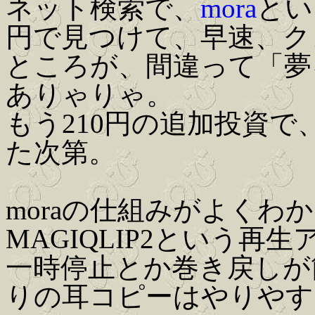
ネット検索で、
mora
とい
円で見つけて、早速、ク
ところが、間違って「夢
ありゃりゃ。
もう210円の追加投資
た次第。
moraの仕組みがよくわ
MAGIQLIP2という再
一時停止とか巻き戻しが
りの耳コピーはやりやす