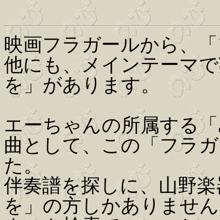
映画フラガールから、「
他にも、メインテーマで
を」があります。
エーちゃんの所属する「
曲として、この「フラガ
た。
伴奏譜を探しに、山野楽
を」の方しかありません