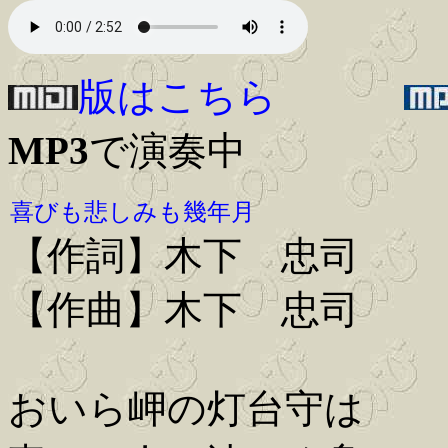
版はこちら
MP3
で演奏中
喜びも悲しみも幾年月
【作詞】木下 忠司
【作曲】木下 忠司
おいら岬の灯台守は