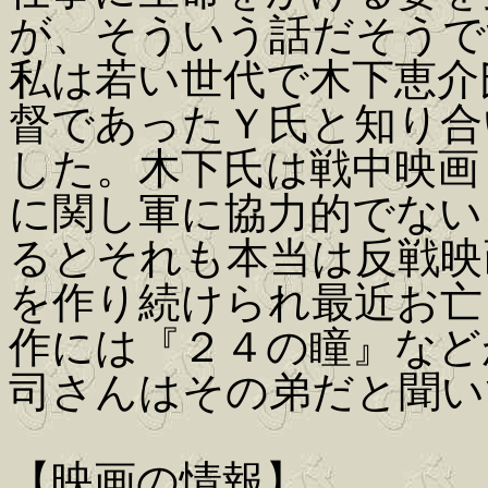
が、そういう話だそうで
私は若い世代で木下恵介
督であったＹ氏と知り合
した。木下氏は戦中映画
に関し軍に協力的でない
るとそれも本当は反戦映
を作り続けられ最近お亡
作には『２４の瞳』など
司さんはその弟だと聞い
【映画の情報】