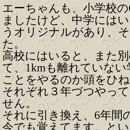
エーちゃんも、小学校の
ましたけど、中学にはい
うオリジナルがあり、そ
た。
高校にはいると、また別
て、1kmも離れていな
ことをやるのか頭をひね
それぞれ３年づつやって
せん。
それに引き換え、6年間
今でも覚えてます。とい