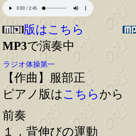
版はこちら
MP3
で演奏中
ラジオ体操第一
【作曲】服部正
ピアノ版は
こちら
から
前奏
１．背伸びの運動