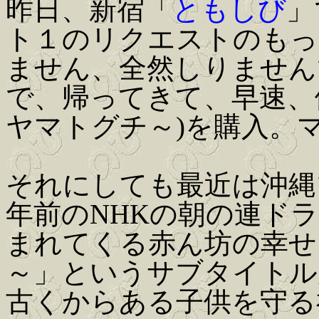
昨日、新宿「
ともしび
」
ト１のリクエストのもっ
ません、全然しりません
で、帰ってきて、早速、
ヤマトグチ～)を購入。マ
それにしても最近は沖縄
年前のNHKの朝の連ド
まれてくる赤ん坊の幸せ
～」というサブタイトル
古くからある子供を守る