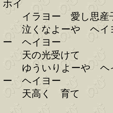
ホイ
イラヨー 愛し思産
泣くなよーや ヘイ
ー ヘイヨー
天の光受けて
ゆういりよーや ヘ
ー ヘイヨー
天高く 育て