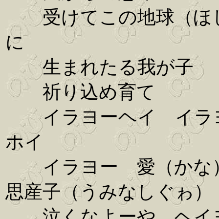
受けてこの地球（ほ
に
生まれたる我が子
祈り込め育て
イラヨーヘイ イラ
ホイ
イラヨー 愛（かな
思産子（うみなしぐゎ）
泣くなよーや ヘイ