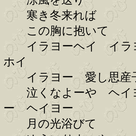
寒き冬来れば
この胸に抱いて
イラヨーヘイ イラ
ホイ
イラヨー 愛し思産
泣くなよーや ヘイ
ー ヘイヨー
月の光浴びて