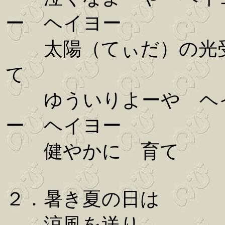
ー ヘイヨー
太陽（てぃだ）の光
て
ゆういりよーや ヘ
ー ヘイヨー
健やかに 育て
２．暑き夏の日は
涼風を送り