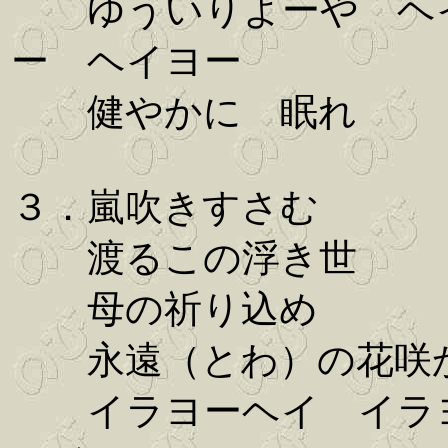
ゆういりよーや ヘ
ー ヘイヨー
健やかに 眠れ
３．嵐吹きすさむ
渡るこの浮き世
母の祈り込め
永遠（とわ）の花咲
イラヨーヘイ イラ