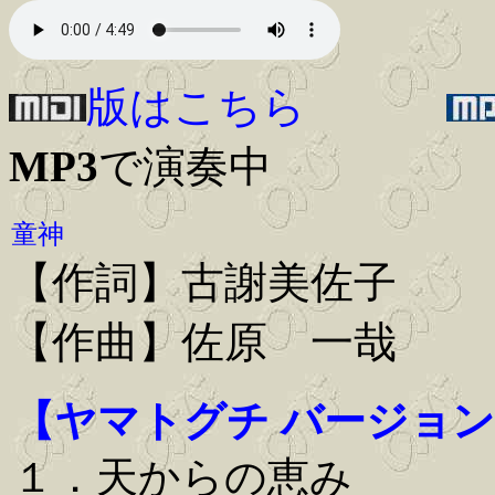
版はこちら
MP3
で演奏中
童神
【作詞】古謝美佐子
【作曲】佐原 一哉
【ヤマトグチ バージョ
１．天からの恵み