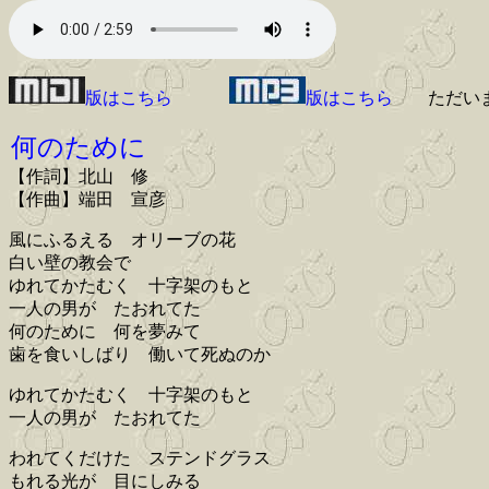
版はこちら
版はこちら
ただい
何のために
【作詞】北山 修
【作曲】端田 宣彦
風にふるえる オリーブの花
白い壁の教会で
ゆれてかたむく 十字架のもと
一人の男が たおれてた
何のために 何を夢みて
歯を食いしばり 働いて死ぬのか
ゆれてかたむく 十字架のもと
一人の男が たおれてた
われてくだけた ステンドグラス
もれる光が 目にしみる