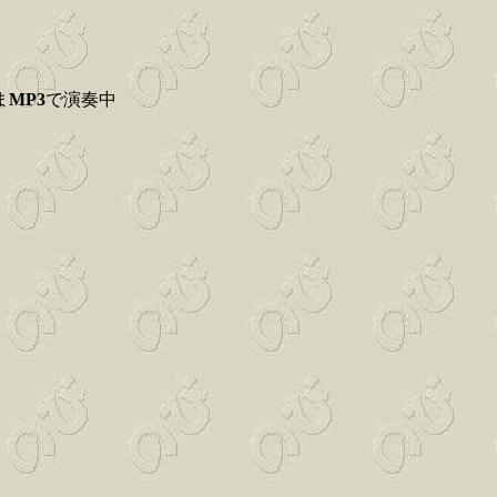
ま
MP3
で演奏中