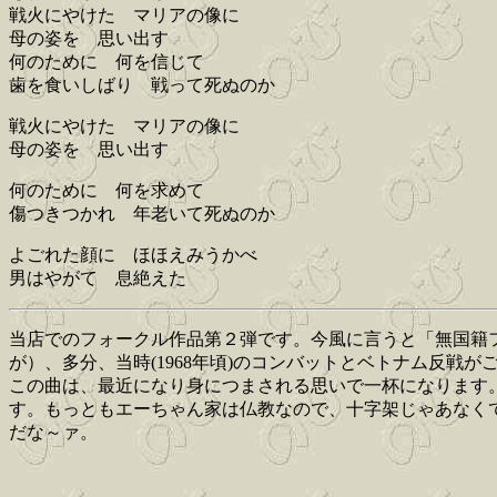
戦火にやけた マリアの像に
母の姿を 思い出す
何のために 何を信じて
歯を食いしばり 戦って死ぬのか
戦火にやけた マリアの像に
母の姿を 思い出す
何のために 何を求めて
傷つきつかれ 年老いて死ぬのか
よごれた顔に ほほえみうかべ
男はやがて 息絶えた
当店でのフォークル作品第２弾です。今風に言うと「無国籍
が）、多分、当時(1968年頃)のコンバットとベトナム反戦
この曲は、最近になり身につまされる思いで一杯になります
す。もっともエーちゃん家は仏教なので、十字架じゃあなく
だな～ァ。