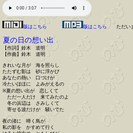
版はこちら
版はこちら
ただい
夏の日の想い出
【作詞】鈴木 道明
【作曲】鈴木 道明
きれいな月が 海を照らし
たたずむ影は 砂に浮かび
あなたの熱い 口づけが
冷たいほほに よみがえるの
※夏の想い出が 恋しくて
ただ一人だけ 来てみたのよ
冬の浜辺は さみしくて
寄せる波だけが 騒いでた
夜の渚に 啼く鳥が
私の影を かすめて行く