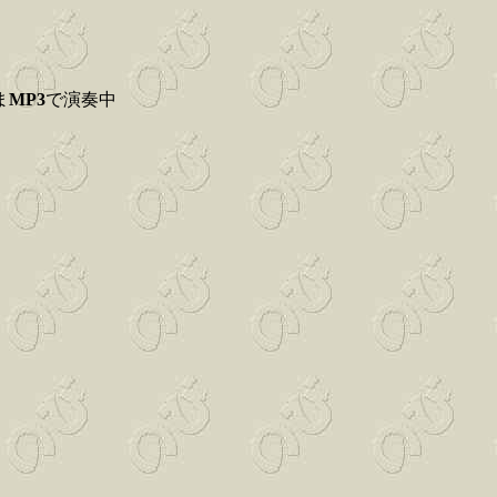
ま
MP3
で演奏中