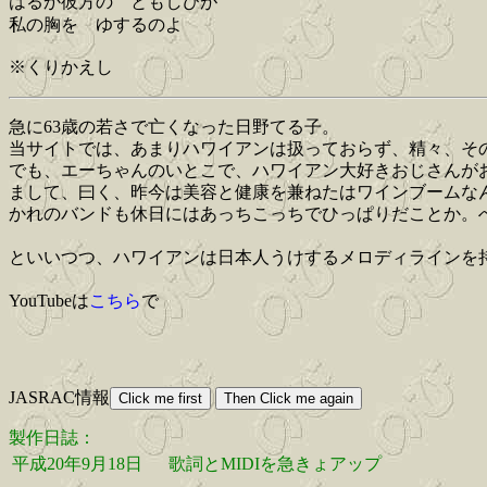
はるか彼方の ともしびが
私の胸を ゆするのよ
※くりかえし
急に63歳の若さで亡くなった日野てる子。
当サイトでは、あまりハワイアンは扱っておらず、精々、そ
でも、エーちゃんのいとこで、ハワイアン大好きおじさんが
まして、曰く、昨今は美容と健康を兼ねたはワインブームな
かれのバンドも休日にはあっちこっちでひっぱりだことか。
といいつつ、ハワイアンは日本人うけするメロディラインを
YouTubeは
こちら
で
JASRAC情報
製作日誌：
平成20年9月18日
歌詞とMIDIを急きょアップ