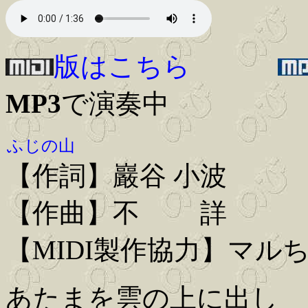
版はこちら
MP3
で演奏中
ふじの山
【作詞】巖谷 小波
【作曲】不 詳
【MIDI製作協力】マル
あたまを雲の上に出し