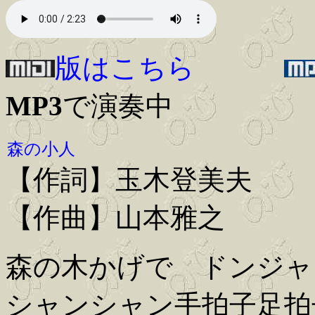
版はこちら
MP3
で演奏中
森の小人
【作詞】玉木登美夫
【作曲】山本雅之
森の木かげで ドンジャ
シャンシャン手拍子足拍