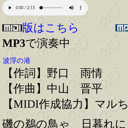
版はこちら
MP3
で演奏中
波浮の港
【作詞】野口 雨情
【作曲】中山 晋平
【MIDI作成協力】マル
磯の鵜の鳥ゃ 日暮れに