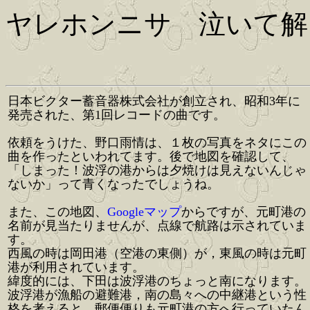
ヤレホンニサ 泣いて解
日本ビクター蓄音器株式会社が創立され、昭和3年に
発売された、第1回レコードの曲です。
依頼をうけた、野口雨情は、１枚の写真をネタにこの
曲を作ったといわれてます。後で地図を確認して、
「しまった！波浮の港からは夕焼けは見えないんじゃ
ないか」って青くなったでしょうね。
また、この地図、
Googleマップ
からですが、元町港の
名前が見当たりませんが、点線で航路は示されていま
す。
西風の時は岡田港（空港の東側）が，東風の時は元町
港が利用されています。
緯度的には、下田は波浮港のちょっと南になります。
波浮港が漁船の避難港，南の島々への中継港という性
格を考えると、郵便便りも元町港の方へ行っていたん