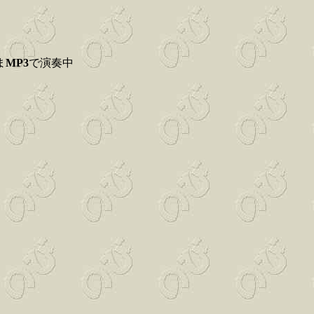
ま
MP3
で演奏中