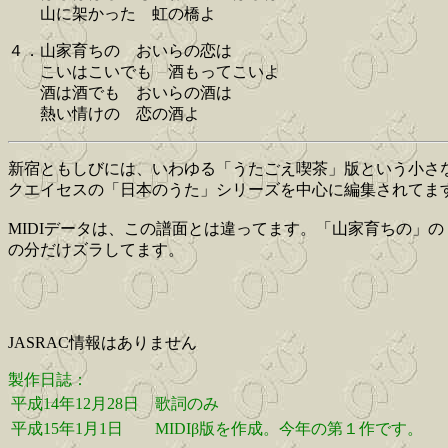
山に架かった 虹の橋よ
４．山家育ちの おいらの恋は
こいはこいでも 酒もってこいよ
酒は酒でも おいらの酒は
熱い情けの 恋の酒よ
新宿ともしびには、いわゆる「うたごえ喫茶」版という小さ
クエイセスの「日本のうた」シリーズを中心に編集されてま
MIDIデータは、この譜面とは違ってます。「山家育ちの」
の分だけズラしてます。
JASRAC情報はありません
製作日誌：
平成14年12月28日
歌詞のみ
平成15年1月1日
MIDIβ版を作成。今年の第１作です。