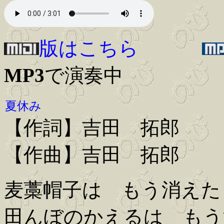
版はこちら
MP3
で演奏中
夏休み
【作詞】吉田 拓郎
【作曲】吉田 拓郎
麦藁帽子は もう消えた
田んぼのかえるは もう