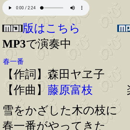
版はこちら
MP3
で演奏中
春一番
【作詞】森田ヤヱ子
【作曲】
藤原富枝
楽
雪をかざした木の枝に
春一番がやってきた