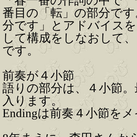
「春一番の作詞の中で 
番目の「転」の部分です
分です」とアドバイスを
して構成をしなおして、
です。
前奏が４小節
語りの部分は、４小節。最
入ります。
Endingは前奏４小節