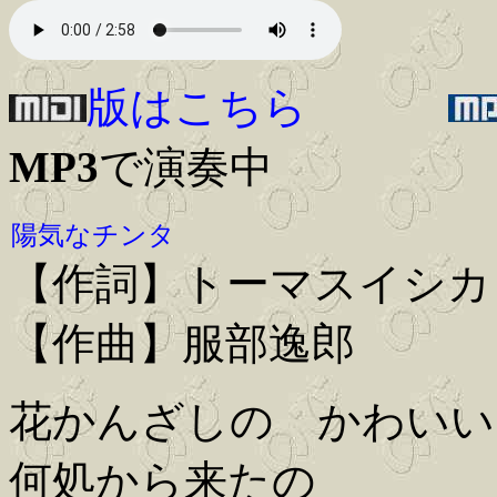
版はこちら
MP3
で演奏中
陽気なチンタ
【作詞】トーマスイシカ
【作曲】服部逸郎
花かんざしの かわいい
何処から来たの