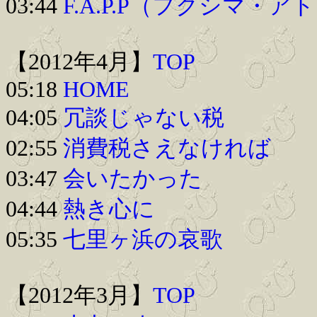
03:44
F.A.P.P（フクシマ
【2012年4月】
TOP
05:18
HOME
04:05
冗談じゃない税
02:55
消費税さえなければ
03:47
会いたかった
04:44
熱き心に
05:35
七里ヶ浜の哀歌
【2012年3月】
TOP