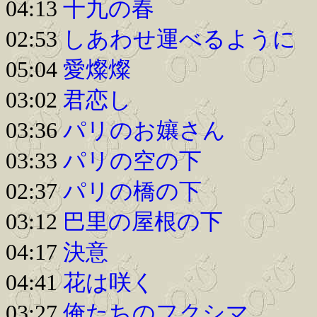
04:13
十九の春
02:53
しあわせ運べるように
05:04
愛燦燦
03:02
君恋し
03:36
パリのお孃さん
03:33
パリの空の下
02:37
パリの橋の下
03:12
巴里の屋根の下
04:17
決意
04:41
花は咲く
03:27
俺たちのフクシマ