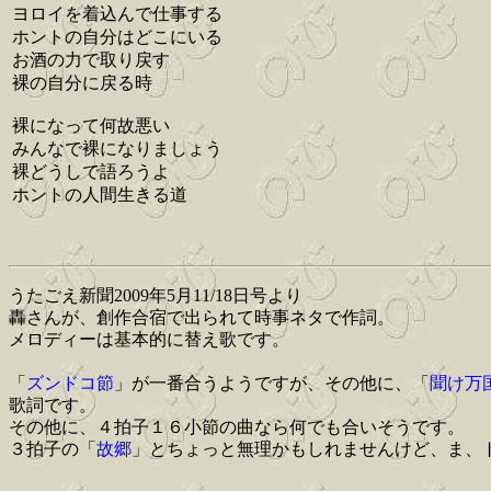
ヨロイを着込んで仕事する
ホントの自分はどこにいる
お酒の力で取り戻す
裸の自分に戻る時
裸になって何故悪い
みんなで裸になりましょう
裸どうしで語ろうよ
ホントの人間生きる道
うたごえ新聞2009年5月11/18日号より
轟さんが、創作合宿で出られて時事ネタで作詞。
メロディーは基本的に替え歌です。
「
ズンドコ節
」が一番合うようですが、その他に、「
聞け万
歌詞です。
その他に、４拍子１６小節の曲なら何でも合いそうです。
３拍子の「
故郷
」とちょっと無理かもしれませんけど、ま、