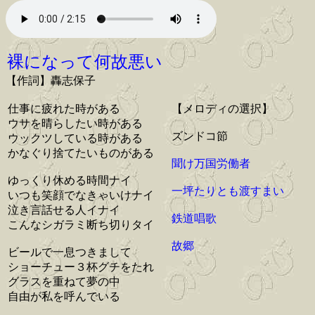
裸になって何故悪い
【作詞】轟志保子
仕事に疲れた時がある
【メロディの選択】
ウサを晴らしたい時がある
ズンドコ節
ウックツしている時がある
かなぐり捨てたいものがある
聞け万国労働者
ゆっくり休める時間ナイ
一坪たりとも渡すまい
いつも笑顔でなきゃいけナイ
泣き言話せる人イナイ
鉄道唱歌
こんなシガラミ断ち切りタイ
故郷
ビールで一息つきまして
ショーチュー３杯グチをたれ
グラスを重ねて夢の中
自由が私を呼んでいる