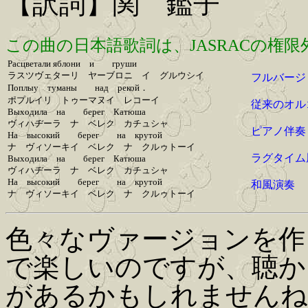
【訳詞】関 鑑子
この曲の日本語歌詞は、JASRACの権
Ρасцветали яблони и груши
ラスツヴェターリ ヤーブロニ イ グルウシイ
フルバージ
Поплыу туманы над рекой．
ポプルイリ トゥーマヌイ レコーイ
従来のオル
Выходила на берег Катюша
ヴィハヂーラ ナ ベレク カチュシャ
ピアノ伴奏
На высокий берег на крутой
ナ ヴィソーキイ ベレク ナ クルゥトーイ
ラグタイム
Выходила на берег Катюша
ヴィハヂーラ ナ ベレク カチュシャ
На высокий берег на крутой
和風演奏
ナ ヴィソーキイ ベレク ナ クルゥトーイ
色々なヴァージョンを作
で楽しいのですが、聴か
があるかもしれませんね