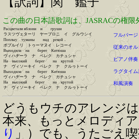
【訳詞】関 鑑子
この曲の日本語歌詞は、JASRACの権
Ρасцветали яблони и груши
ラスツヴェターリ ヤーブロニ イ グルウシイ
フルバージ
Поплыу туманы над рекой．
ポプルイリ トゥーマヌイ レコーイ
従来のオル
Выходила на берег Катюша
ヴィハヂーラ ナ ベレク カチュシャ
ピアノ伴奏
На высокий берег на крутой
ナ ヴィソーキイ ベレク ナ クルゥトーイ
ラグタイム
Выходила на берег Катюша
ヴィハヂーラ ナ ベレク カチュシャ
На высокий берег на крутой
和風演奏
ナ ヴィソーキイ ベレク ナ クルゥトーイ
どうもウチのアレンジは
本来、もっとメロディア
り
」）でも、うたごえ喫