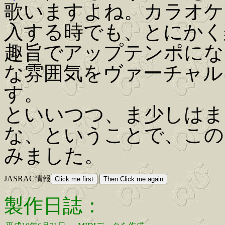
歌いますよね。カラオケ
入する時でも、とにかく
趣旨でアップテンポにな
な雰囲気をヴァーチャル
す。
といいつつ、ま少しはま
な、ということで、この
みました。
JASRAC情報
製作日誌：