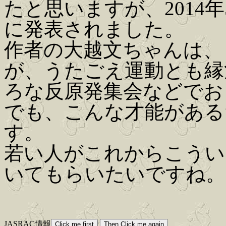
たと思いますが、2014
に発表されました。
作者の大越文ちゃんは、
が、うたごえ運動とも縁
ろな反原発集会などでお
でも、こんな才能がある
す。
若い人がこれからこうい
いてもらいたいですね。
JASRAC情報