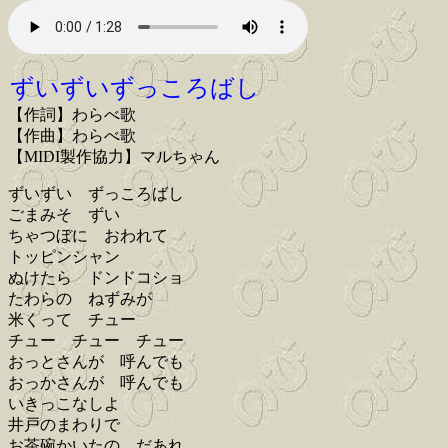
ずいずいずっころばし
【作詞】わらべ歌
【作曲】わらべ歌
【MIDI製作協力】マルちゃん
ずいずい ずっころばし
ごまみそ ずい
ちゃつぼに おわれて
トッピンシャン
ぬけたら ドンドコショ
たわらの ねずみが
米くって チュー
チュー チュー チュー
おっとさんが 呼んでも
おっかさんが 呼んでも
いきっこなしよ
井戸のまわりで
お茶碗かいたの だあれ