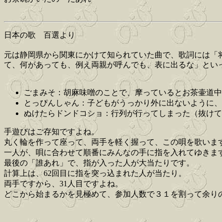
日本の歌 百選より
元は静岡県から関東にかけて知られていた曲で、歌詞には「
て、何があっても、例え両親が呼んでも、表に出るな」とい
ごまみそ：胡麻味噌のことで、摩っているとお茶壷道中
とっぴんしゃん：子どもがうっかり外に出ないように、
ぬけたらドンドコショ：行列が行ってしまった（抜けて
手遊びはご存知ですよね。
丸く輪を作って座って、両手を軽く握って、この唄を歌いま
一人が、唄に合わせて順番にみんなの手に指を入れてゆきま
最後の「誰あれ」で、指が入った人が大当たりです。
計算上は、62回目に指を突っ込まれた人が当たり。
両手ですから、31人目ですよね。
どこから始まるかを見極めて、参加人数で３１を割って余り