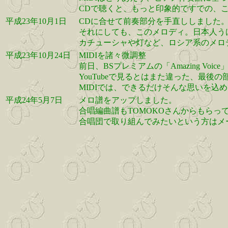
CDで聴くと、もっと印象的ですでの、
平成23年10月1日
CDに合せて前奏部分を手直ししました
それにしても、このメロディ。日本人う
カチューシャや灯など、ロシア系のメロ
平成23年10月24日
MIDIを諸々微調整
前日、BSプレミアムの「Amazing Vo
YouTubeで見るとはまた違った、最
MIDIでは、できるだけそんな思いを込
平成24年5月7日
メロ譜をアップしました。
合唱編曲譜もTOMOKOさんからもらっ
合唱団で取り組んでみたいという方はメ