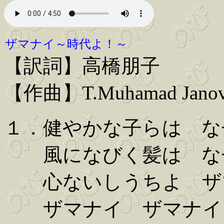
ザマナイ～時代よ！～
【訳詞】高橋朋子
【作曲】T.Muhamad Jano
１．健やかな子らは な
風になびく髪は な
心ないしうちよ ザ
ザマナイ ザマナイ