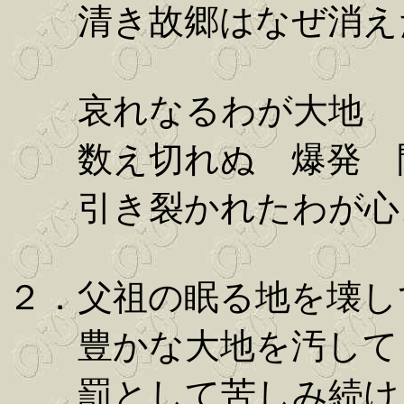
清き故郷はなぜ消え
哀れなるわが大地
数え切れぬ 爆発 
引き裂かれたわが心
２．父祖の眠る地を壊し
豊かな大地を汚して
罰として苦しみ続け