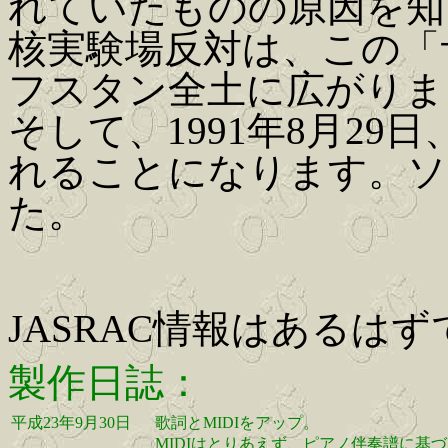
れていたものの原因を知
核実験場反対は、この「
フスタン全土に広がりま
そして、1991年8月2
れることになります。ソ
た。
JASRAC情報はあるは
製作日誌：
平成23年9月30日
歌詞とMIDIをアップ。
MIDIはとりあえず、ピアノ伴奏譜に基