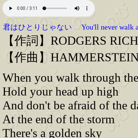
君はひとりじゃない You'll never walk a
【作詞】RODGERS RIC
【作曲】HAMMERSTEIN O
When you walk through the
Hold your head up high
And don't be afraid of the d
At the end of the storm
There's a golden sky