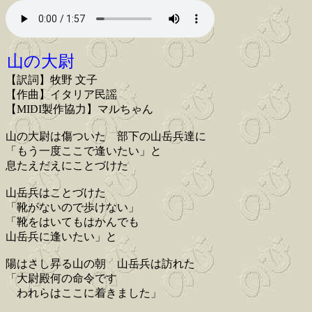
山の大尉
【訳詞】牧野 文子
【作曲】イタリア民謡
【MIDI製作協力】マルちゃん
山の大尉は傷ついた 部下の山岳兵達に
「もう一度ここで逢いたい」と
息たえだえにことづけた
山岳兵はことづけた
「靴がないので歩けない」
「靴をはいてもはかんでも
山岳兵に逢いたい」と
陽はさし昇る山の朝 山岳兵は訪れた
「大尉殿何の命令です
われらはここに着きました」