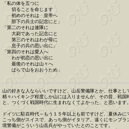
「私の体を五つに
切ることを命じます
初めのそれは 皇帝へ
部下の兵士の記念にと」
「第二のそれは連隊に
大尉であった記念にと
第三のそれはわが母に
息子の兵の思い出に」
「第四のそれは愛人へ
わが初恋の思い出に
最後のそれは山々へ
ばらで山をおおうため」
山の好きな人ならいいですけど、山岳警備隊とか、仕事とし
精々ハイキング程度しか山には入りませんが、その昔、戦国
と、つくづく戦国時代に生まれなくてよかった、と思います
ドイツに駐在時代～もう１５年以上も前ですけど、夏休みに
こっち側がスイスで、あっち側がイタリア。遠くにモンブラ
境警備がこういう山岳兵がやっていたとのことです。