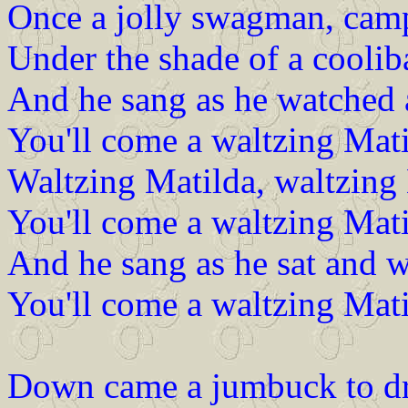
Once a jolly swagman, camp
Under the shade of a cooliba
And he sang as he watched an
You'll come a waltzing Mat
Waltzing Matilda, waltzing 
You'll come a waltzing Mat
And he sang as he sat and wai
You'll come a waltzing Mat
Down came a jumbuck to dri