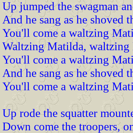
Up jumped the swagman and
And he sang as he shoved th
You'll come a waltzing Mat
Waltzing Matilda, waltzing 
You'll come a waltzing Mat
And he sang as he shoved th
You'll come a waltzing Mat
Up rode the squatter mount
Down come the troopers, one