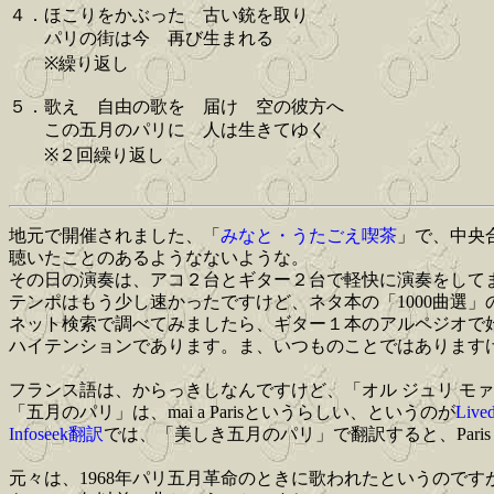
４．ほこりをかぶった 古い銃を取り
パリの街は今 再び生まれる
※繰り返し
５．歌え 自由の歌を 届け 空の彼方へ
この五月のパリに 人は生きてゆく
※２回繰り返し
地元で開催されました、「
みなと・うたごえ喫茶
」で、中央
聴いたことのあるようなないような。
その日の演奏は、アコ２台とギター２台で軽快に演奏をして
テンポはもう少し速かったですけど、ネタ本の「1000曲選」
ネット検索で調べてみましたら、ギター１本のアルペジオで
ハイテンションであります。ま、いつものことではあります
フランス語は、からっきしなんですけど、「オル ジュリ モァ
「五月のパリ」は、mai a Parisというらしい、というのが
Liv
Infoseek翻訳
では、「美しき五月のパリ」で翻訳すると、Paris d'
元々は、1968年パリ五月革命のときに歌われたというので