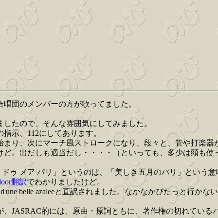
合唱団のメンバーの方が歌ってました。
ましたので、そんな雰囲気にしてみました。
の指示、112にしてあります。
始まり、次にマーチ風ストロークになり、段々と、管や打楽器
けど。出だしも適当だし・・・・（といっても、多少は頭も使
 ドゥ メア パリ」というのは、「美しき五月のパリ」という
edoor翻訳
でわかりましたけど。
une belle azaleeと直訳されました。なかなかぴたっと行か
すが、JASRAC的には、原曲・原詞ともに、著作権の切れてい