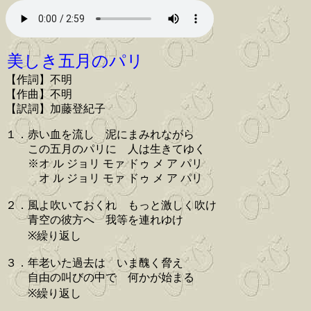
美しき五月のパリ
【作詞】不明
【作曲】不明
【訳詞】加藤登紀子
１．赤い血を流し 泥にまみれながら
この五月のパリに 人は生きてゆく
※オ ル ジョリ モァ ドゥ メ ア パリ
オ ル ジョリ モァ ドゥ メ ア パリ
２．風よ吹いておくれ もっと激しく吹け
青空の彼方へ 我等を連れゆけ
※繰り返し
３．年老いた過去は いま醜く脅え
自由の叫びの中で 何かが始まる
※繰り返し