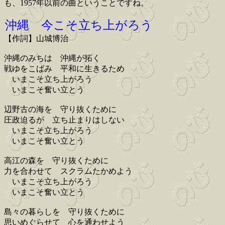
も、1957年以前の曲ということですね。
沖縄 今こそ立ち上がろう
【作詞】山城博治
沖縄のみちは 沖縄が拓く
戦ゆをこばみ 平和に生きるため
いまこそ立ち上がろう
いまこそ奮い立とう
辺野古の海を 守り抜くために
圧政迫るが 立ち止まりはしない
いまこそ立ち上がろう
いまこそ奮い立とう
高江の森を 守り抜くために
力を合わせて スクラムたかめよう
いまこそ立ち上がろう
いまこそ奮い立とう
島々の暮らしを 守り抜くために
思いめぐらせて 心を通わせよう