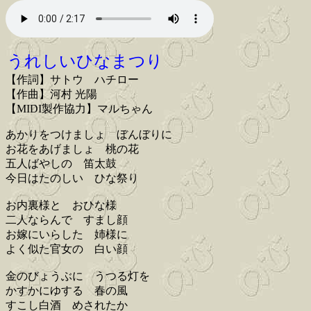
うれしいひなまつり
【作詞】サトウ ハチロー
【作曲】河村 光陽
【MIDI製作協力】マルちゃん
あかりをつけましょ ぼんぼりに
お花をあげましょ 桃の花
五人ばやしの 笛太鼓
今日はたのしい ひな祭り
お内裏様と おひな様
二人ならんで すまし顔
お嫁にいらした 姉様に
よく似た官女の 白い顔
金のびょうぶに うつる灯を
かすかにゆする 春の風
すこし白酒 めされたか