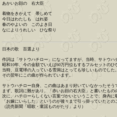
あかいお顔の 右大臣
着物をきかえて 帯しめて
今日はわたしも はれ姿
春のやよいの このよき日
なによりうれしい ひな祭り
日本の歌 百選より
作詞は「サトウハチロー」になってますが、当時、サトウハ
昭和10年、今の金額でいえば60万円位もするフルセットの
当時、豆電球の入っている雪洞はとっても珍しいものでした
その翌年にこの曲が作られています。
サトウハチロー自身、この曲はあまり好いていなかったそう
まず、歌詞に難があり、「赤いお顔の右大臣」と書いたもの
次に、ハチローらしくない言葉づかいということで、身内に
「お嫁にいらした」というのが後々まで引っ掛っていたとの
（読売新聞「唱歌・童謡ものがたり」より）