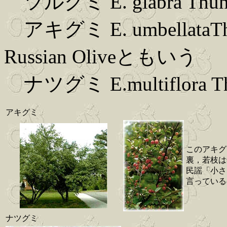
ツルグミ E. glabra Thu
アキグミ E. umbellataThun
Russian Oliveともいう
ナツグミ E.multiflora Thu
アキグミ
このアキグ
裏，若枝は
民謡「小さ
言っている
ナツグミ