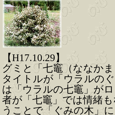
【H17.10.29】
グミと「七竈（ななかま
タイトルが「ウラルのぐ
は「ウラルの七竈」がロ
者が「七竈」では情緒も
うことで「ぐみの木」に