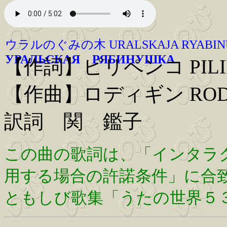
ウラルのぐみの木 URALSKAJA RYABIN
УРАЛЬСКАЯ РЯБИНУШКА
【作詞】ピリペンコ PILIP
【作曲】ロディギン RODYG
訳詞 関 鑑子
この曲の歌詞は、「インタラ
用する場合の許諾条件」に合
ともしび歌集「うたの世界５