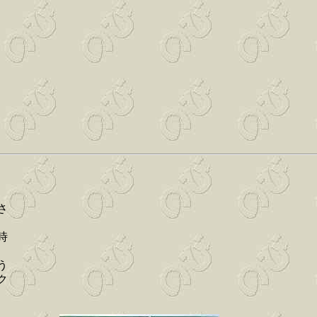
さ
時
う
ク