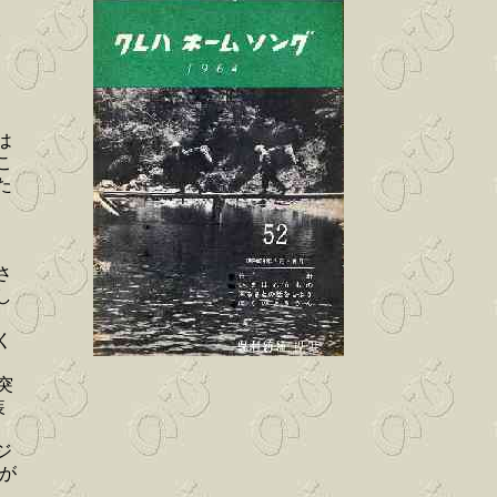
、
。
は
こ
た
２
さ
し
く
突
装
ジ
合が