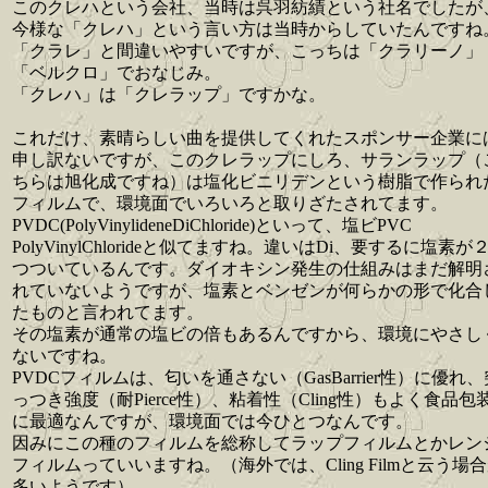
このクレハという会社、当時は呉羽紡績という社名でしたが
今様な「クレハ」という言い方は当時からしていたんですね
「クラレ」と間違いやすいですが、こっちは「クラリーノ」
「ベルクロ」でおなじみ。
「クレハ」は「クレラップ」ですかな。
これだけ、素晴らしい曲を提供してくれたスポンサー企業に
申し訳ないですが、このクレラップにしろ、サランラップ（
ちらは旭化成ですね）は塩化ビニリデンという樹脂で作られ
フィルムで、環境面でいろいろと取りざたされてます。
PVDC(PolyVinylideneDiChloride)といって、塩ビPVC
PolyVinylChlorideと似てますね。違いはDi、要するに塩素が
つついているんです。ダイオキシン発生の仕組みはまだ解明
れていないようですが、塩素とベンゼンが何らかの形で化合
たものと言われてます。
その塩素が通常の塩ビの倍もあるんですから、環境にやさし
ないですね。
PVDCフィルムは、匂いを通さない（GasBarrier性）に優れ、
っつき強度（耐Pierce性）、粘着性（Cling性）もよく食品包
に最適なんですが、環境面では今ひとつなんです。
因みにこの種のフィルムを総称してラップフィルムとかレン
フィルムっていいますね。（海外では、Cling Filmと云う場
多いようです）