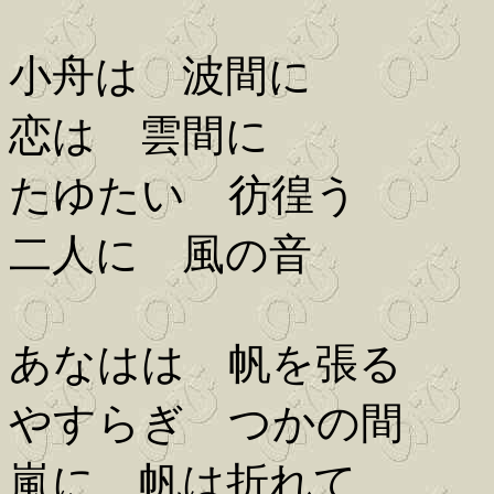
小舟は 波間に
恋は 雲間に
たゆたい 彷徨う
二人に 風の音
あなはは 帆を張る
やすらぎ つかの間
嵐に 帆は折れて