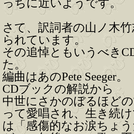
っちに近いようです。
さて、訳詞者の山ノ木竹志
られています。
その追悼ともいうべきC
た。
編曲はあのPete Seeger。
CDブックの解説から
中世にさかのぼるほどの
って愛唱され、生き続けてきた
は「感傷的なお涙ちょう