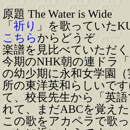
原題 The Water is Wide
「
祈り
」を歌っていたKU
こちら
からどうぞ
楽譜を見比べていただく
今期のNHK朝の連ドラ
の幼少期に永和女学園（
所の東洋英和らしいです
て、校長先生から「英語
れて、まだABCを覚え
この歌をアカペラで歌っ