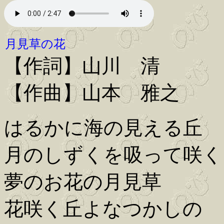
月見草の花
【作詞】山川 清
【作曲】山本 雅之
はるかに海の見える丘
月のしずくを吸って咲く
夢のお花の月見草
花咲く丘よなつかしの