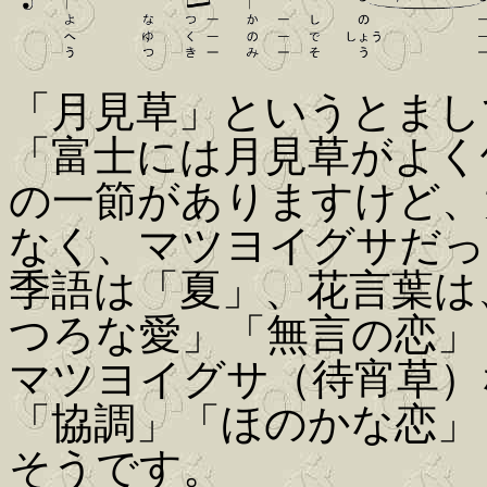
「月見草」というとまし
「富士には月見草がよく
の一節がありますけど、
なく、マツヨイグサだっ
季語は「夏」、花言葉は
つろな愛」「無言の恋」
マツヨイグサ（待宵草）
「協調」「ほのかな恋」
そうです。