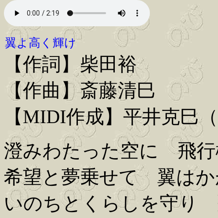
翼よ高く輝け
【作詞】柴田裕
【作曲】斎藤清巳
【MIDI作成】平井克巳
澄みわたった空に 飛行
希望と夢乗せて 翼はか
いのちとくらしを守り 