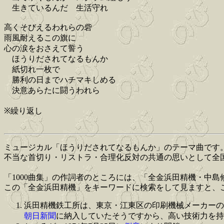
生きているんだ 生活守れ
高くそびえるわれらの砦
雨風耐えるこの旗に
心の涙をおさえて誓う
ほうりだされてなるもんか
紙切れ一枚で
勝利の日までハチマキしめる
決意あらたに闘うわれら
※繰り返し
ミュージカル「ほうりだされてなるもんか」のテーマ曲です
不当な首切り・リストラ・合理化反対の共通の思いとして全
「1000曲集」の作詞者のところには、「全金浜田精機・中
この「全金浜田精機」をキーワードに検索をして見ますと、
浜田精機鉄工所は、東京・江東区の印刷機械メーカーの
朝日新聞
に納入していたそうですから、高い技術力を持