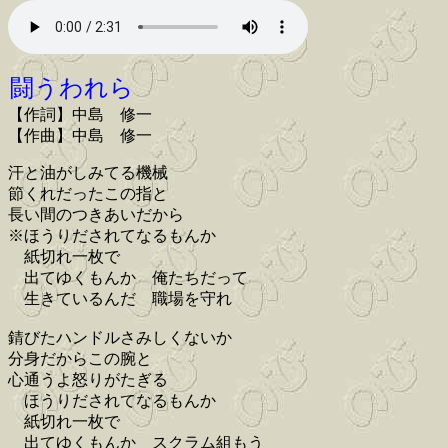
闘うわれら
【作詞】中島 修一
【作曲】中島 修一
汗と油がしみてる機械
節くれだったこの指と
長い間のつきあいだから
※ほうりだされてなるもんか
紙切れ一枚で
出てゆくもんか 俺たちだって
生きているんだ 職場を守れ
錆びたハンドルさみしくないか
分身だからこの腕と
心通うよ怒りがたぎる
ほうりだされてなるもんか
紙切れ一枚で
出てゆくもんか スクラム組もう