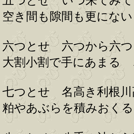
五つとせ いつ来てみて
空き間も隙間も更にない
六つとせ 六つから六つ
大割小割で手にあまる 
七つとせ 名高き利根川
粕やあぶらを積みおくる