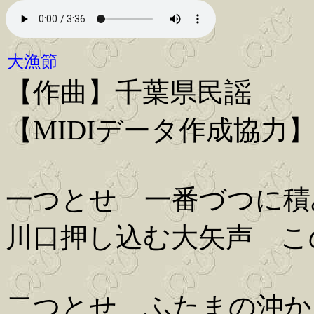
大漁節
【作曲】千葉県民謡
【MIDIデータ作成協力
一つとせ 一番づつに積
川口押し込む大矢声 
二つとせ ふたまの沖か