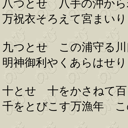
八つとせ 八手の沖から
万祝衣そろえて宮まいり
九つとせ この浦守る川
明神御利やくあらはせり
十とせ 十をかさねて百
千をとびこす万漁年 こ