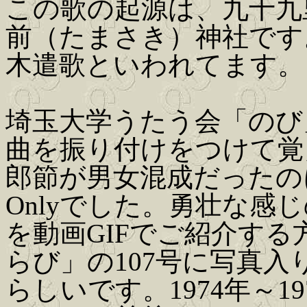
この歌の起源は、九十九
前（たまさき）神社です
木遣歌といわれてます。
埼玉大学うたう会「のび
曲を振り付けをつけて覚
郎節が男女混成だったの
Onlyでした。勇壮な感
を動画GIFでご紹介す
らび」の107号に写真
らしいです。1974年～