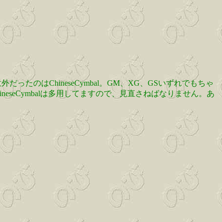
たのはChineseCymbal。GM、XG、GSいずれでもちゃ
neseCymbalは多用してますので、見直さねばなりません。あ