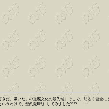
「好きだ、嫌いだ」の退廃文化の最先端。そこで、明るく健全
うわけで、聖飢魔Ⅱ風にしてみました????