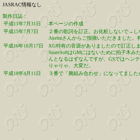
JASRAC情報なし
製作日誌：
平成11年7月31日
本ページの作成
平成15年7月7日
２番の歌詞を訂正。お化粧しないで→し
Akemiさんからご指摘いただきました
平成16年10月17日
XG特有の音源がありましたので訂正し
SnareSoftはGMにはないために拍子
んとなるはずなんですが、GSではヘンテコに
りゃりゃ、大変だ。
平成18年4月11日
３番で「腕組み合わせ」になってました