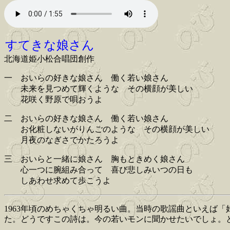
すてきな娘さん
北海道姫小松合唱団創作
一 おいらの好きな娘さん 働く若い娘さん
未来を見つめて輝くような その横顔が美しい
花咲く野原で唄おうよ
二 おいらの好きな娘さん 働く若い娘さん
お化粧しないがりんごのような その横顔が美しい
月夜のなぎさでかたろうよ
三 おいらと一緒に娘さん 胸もときめく娘さん
心一つに腕組み合って 喜び悲しみいつの日も
しあわせ求めて歩こうよ
1963年頃のめちゃくちゃ明るい曲。当時の歌謡曲といえば
た。どうですこの詩は。今の若いモンに聞かせたいでしょ。とい