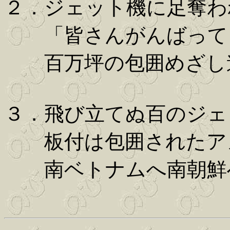
２．ジェット機に足奪わ
「皆さんがんばってきっ
百万坪の包囲めざし進
３．飛び立てぬ百のジェ
板付は包囲されたアメ
南ベトナムへ南朝鮮へ