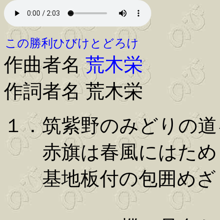
この勝利ひびけとどろけ
作曲者名
荒木栄
作詞者名 荒木栄
１．筑紫野のみどりの道
赤旗は春風にはためき
基地板付の包囲めざし