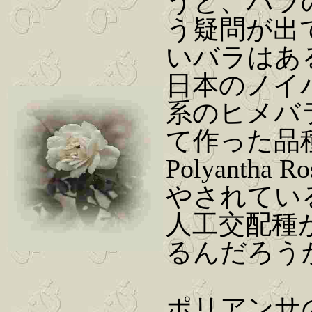
うと、バラ
う疑問が出
いバラはあ
日本のノイ
系のヒメバラf
て作った品
Polyant
やされてい
人工交配種
るんだろう
ポリアンサ