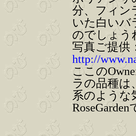
分、フィン
いた白いバ
のでしょう
写真ご提供：Ros
http://www.na
ここのOwn
ラの品種は
系のような
RoseGar