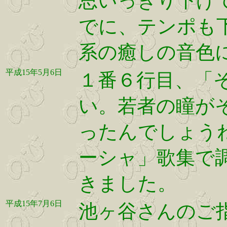
思いっきり下げ
でに、テンポも
系の癒しの音色
平成15年5月6日
１番６行目、「
い。若者の瞳が
ったんでしょうね
ーシャ」歌集で
きました。
平成15年7月6日
池ヶ谷さんのご