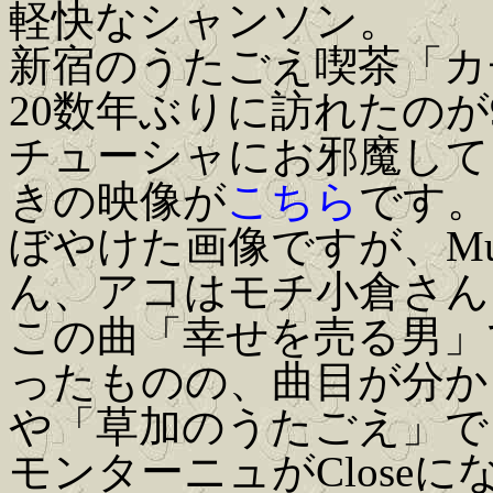
軽快なシャンソン。
新宿のうたごえ喫茶「カ
20数年ぶりに訪れたのが
チューシャにお邪魔してま
きの映像が
こちら
です。
ぼやけた画像ですが、M
ん、アコはモチ小倉さん
この曲「幸せを売る男」
ったものの、曲目が分か
や「草加のうたごえ」で
モンターニュがCloseに