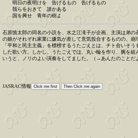
明日の夜明けを 告げるもの 告げるもの
我らをおきて 誰かある
国を興せ 青年の樹よ
石原慎太郎の同名の小説を、水之江滝子が企画、主演は弟の
の娘がそれぞれ家業に嫌気が差して意気投合するものの、崩
「平和と民主主義」を標榜するうたごえとは、チト合いそう
した歌い方。しかし、うたごえでは、丸い輪を作り、腕を組
いうと、ノリのよい演奏をしてました。（→あんたのことだ
JASRAC情報