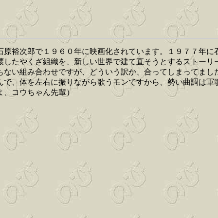
石原裕次郎で１９６０年に映画化されています。１９７７年に
壊したやくざ組織を、新しい世界で建て直そうとするストーリ
もない組み合わせですが、どういう訳か、合ってしまってまし
んで、体を左右に振りながら歌うモンですから、勢い曲調は軍
よ、コウちゃん先輩）