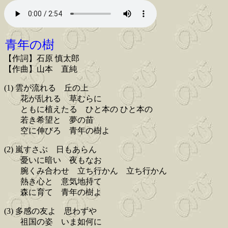
青年の樹
【作詞】石原 慎太郎
【作曲】山本 直純
(1) 雲が流れる 丘の上
花が乱れる 草むらに
ともに植えたる ひと本の ひと本の
若き希望と 夢の苗
空に伸びろ 青年の樹よ
(2) 嵐すさぶ 日もあらん
憂いに暗い 夜もなお
腕くみ合わせ 立ち行かん 立ち行かん
熱き心と 意気地持て
森に育て 青年の樹よ
(3) 多感の友よ 思わずや
祖国の姿 いま如何に