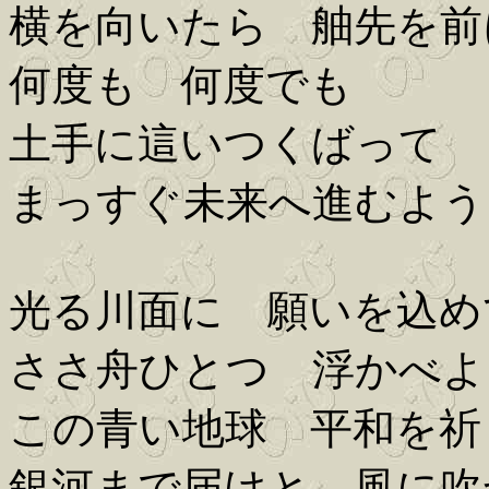
横を向いたら 舳先を前
何度も 何度でも
土手に這いつくばって
まっすぐ未来へ進むよう
光る川面に 願いを込め
ささ舟ひとつ 浮かべよ
この青い地球 平和を祈
銀河まで届けと 風に吹