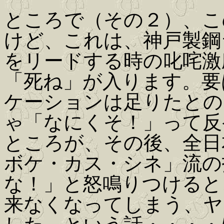
ところで（その２）、こ
けど、これは、神戸製鋼
をリードする時の叱咤激
「死ね」が入ります。要
ケーションは足りたとの
ゃ「なにくそ！」って反
ところが、その後、全日
ボケ・カス・シネ」流の
な！」と怒鳴りつけると
来なくなってしまう、ヤ