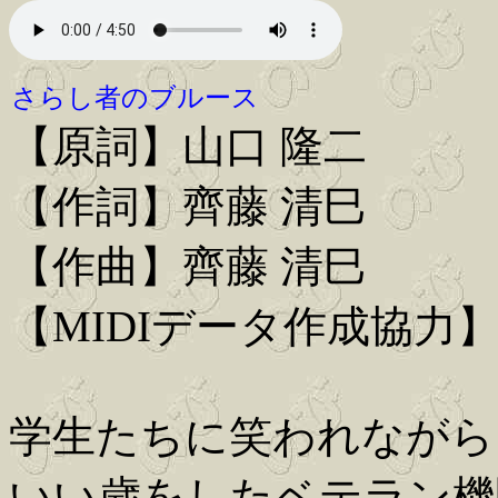
さらし者のブルース
【原詞】山口 隆二
【作詞】齊藤 清巳
【作曲】齊藤 清巳
【MIDIデータ作成協力
学生たちに笑われながら
いい歳をしたベテラン機