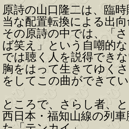
原詩の山口隆二は、臨時
当な配置転換による出向
その原詩の中では、「さ
ば笑え」という自嘲的な
では聴く人を説得できな
胸をはって生きてゆくさ
をしてこの曲ができてい
ところで、さらし者、といえ
西日本・福知山線の列車
た「テンカイ」