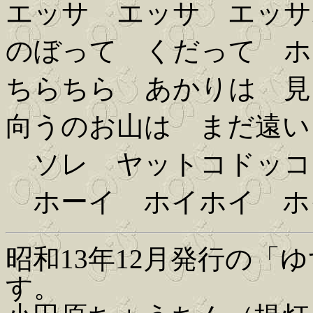
エッサ エッサ エッサ
のぼって くだって ホ
ちらちら あかりは 見
向うのお山は まだ遠い
ソレ ヤットコドッコ
ホーイ ホイホイ ホ
昭和13年12月発行の「
す。