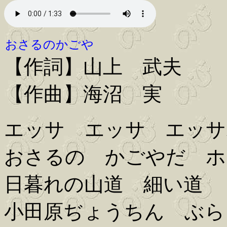
おさるのかごや
【作詞】山上 武夫
【作曲】海沼 実
エッサ エッサ エッサ
おさるの かごやだ ホ
日暮れの山道 細い道
小田原ぢょうちん ぶら