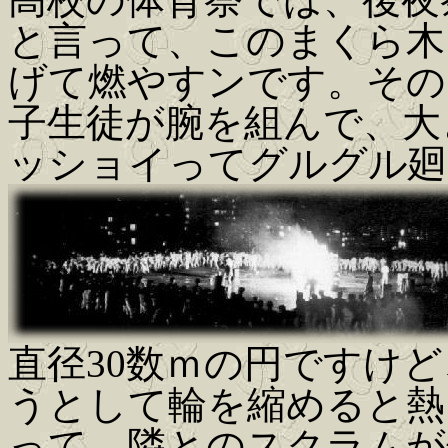
と言って、このまくら木
げて燃やすンです。そのま
子生徒が腕を組んで、大
ッショイってグルグル廻
直径30数ｍの円ですけ
うとして輪を縮めると熱
って、隣とのスクラムが