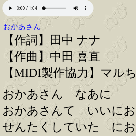
おかあさん
【作詞】田中 ナナ
【作曲】中田 喜直
【MIDI製作協力】マル
おかあさん なあに
おかあさんて いいにお
せんたくしていた にお