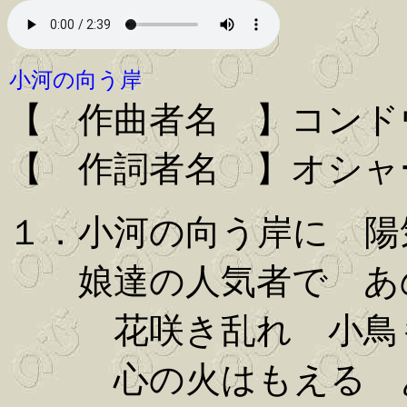
小河の向う岸
【 作曲者名 】コンド
【 作詞者名 】オシャ
１．小河の向う岸に 陽
娘達の人気者で あの
花咲き乱れ 小鳥も
心の火はもえる あ