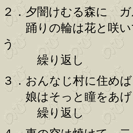
２．夕闇けむる森に ガ
踊りの輪は花と咲いて
う
繰り返し
３．おんなじ村に住めば
娘はそっと瞳をあげ 
繰り返し