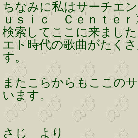
ちなみに私はサーチエン
ｕｓｉｃ Ｃｅｎｔｅｒ
検索してここに来ました
エト時代の歌曲がたくさ
す。
またこらからもここのサ
います。
さじ より