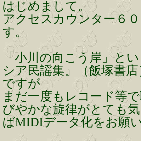
はじめまして。
アクセスカウンター６０
す。
「小川の向こう岸」とい
シア民謡集』（飯塚書店
ですが
まだ一度もレコード等で
びやかな旋律がとても気
ばMIDIデータ化をお願