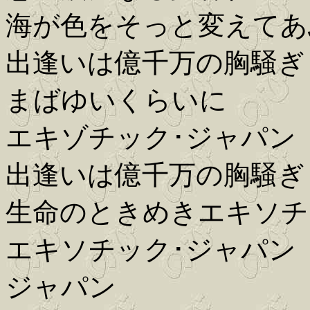
海が色をそっと変えてあ
出逢いは億千万の胸騒ぎ
まばゆいくらいに
エキゾチック･ジャパン
出逢いは億千万の胸騒ぎ
生命のときめきエキソチ
エキソチック･ジャパン
ジャパン