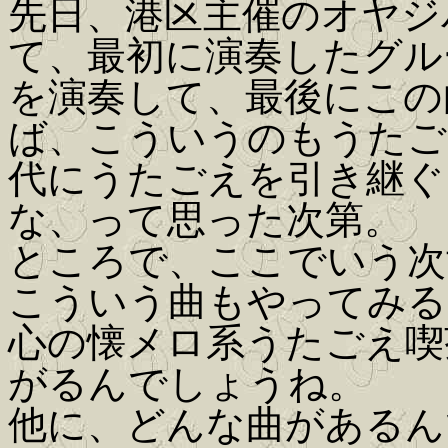
先日、港区主催のオヤジ
て、最初に演奏したグループが
を演奏して、最後にこの
ば、こういうのもうたご
代にうたごえを引き継ぐ
な、って思った次第。
ところで、ここでいう次
こういう曲もやってみる
心の懐メロ系うたごえ喫
がるんでしょうね。
他に、どんな曲があるん