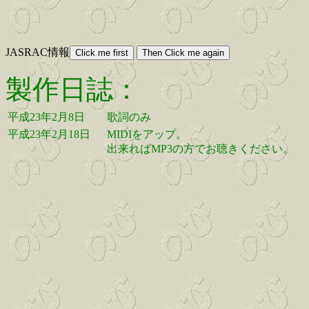
JASRAC情報
製作日誌：
平成23年2月8日
歌詞のみ
平成23年2月18日
MIDIをアップ。
出来ればMP3の方でお聴きください。