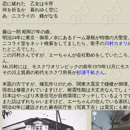
恋に破れた 乙女は今宵
何を祈るか 暮れゆく空に
あゝニコライの 鐘がなる
藤山一郎 昭和27年の曲。
明治24年に東京・御茶ノ水にあるドーム屋根が特徴の大聖堂
ニコライ堂をネット検索をしてましたら、歌手の
川村カオリ
たところでした。
この川村さんですが、エーちゃんが会社勤めをしていたころ
ん。
Mr.川村には、モスクワオリンピックの前年1979年12月に
その川上貿易の初代モスクワ所長が
杉浦千畝さん
。
本題の方ですが、煉瓦作りのため、関東大震災で鐘楼が倒壊
現在は修復されていますけど、耐震性能は大丈夫なんでしょ
日本はやっぱり木造住宅が自然環境にマッチしているようで
また話はずれちゃいますけど、エーちゃんの住んでいる港区
明治42年に建設された麻布区庁舎（写真下左）は震災にも耐