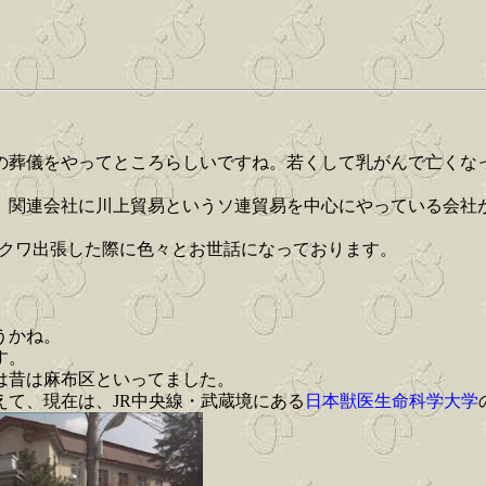
。
の葬儀をやってところらしいですね。若くして乳がんで亡くな
、関連会社に川上貿易というソ連貿易を中心にやっている会社
モスクワ出張した際に色々とお世話になっております。
。
うかね。
す。
は昔は麻布区といってました。
えて、現在は、JR中央線・武蔵境にある
日本獣医生命科学大学