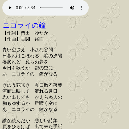
ニコライの鐘
【作詞】門田 ゆたか
【作曲】古関 裕而
青い空さえ 小さな谷間
日暮れはこぼれる 涙の夕陽
姿変れど 変らぬ夢を
今日も歌うか 都の空に
あゝニコライの 鐘がなる
きのう花咲き 今日散る落葉
河面に映して 流れる月日
思い出しても かえらぬ人の
胸もゆするか 雁啼く空に
あゝニコライの 鐘がなる
誰が読んだか 悲しい詩集
頁をひらけば 出て来た手紙