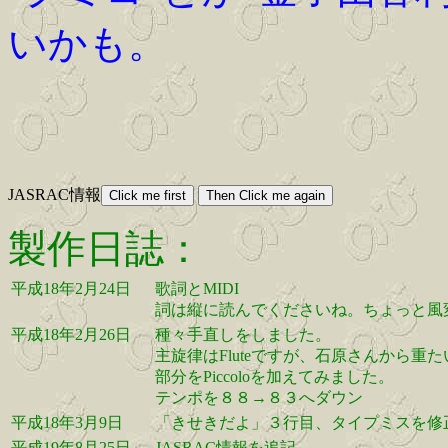
いかも。
JASRAC情報
製作日誌：
平成18年2月24日
歌詞とMIDI
詞は縦に読んでくださいね。ちょっと風
平成18年2月26日
種々手直しをしました。
主旋律はFluteですが、石原さんから
部分をPiccoloを加えてみました。
テンポを８８→８３へダウン
平成18年3月9日
「きせきだよ」３行目、タイプミスを修
平成19年8月25日
JASRAC情報を追記