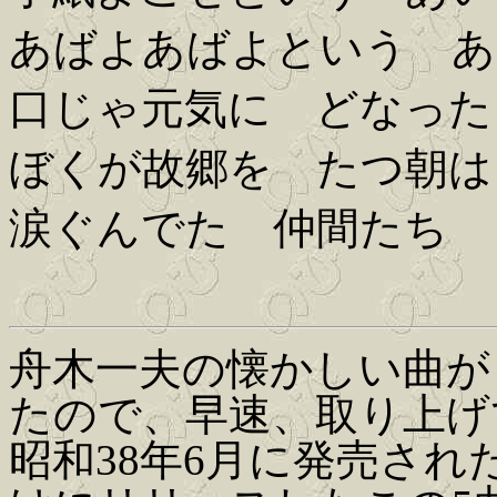
あばよあばよという あ
口じゃ元気に どなった
ぼくが故郷を たつ朝は
涙ぐんでた 仲間たち
舟木一夫の懐かしい曲が
たので、早速、取り上げ
昭和38年6月に発売さ