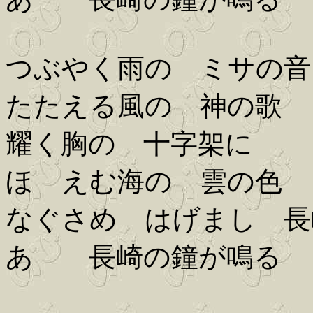
つぶやく雨の ミサの音
たたえる風の 神の歌
耀く胸の 十字架に
ほゝえむ海の 雲の色
なぐさめ はげまし 長
あゝ 長崎の鐘が鳴る