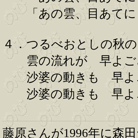
「あの雲、目あてに
４．つるべおとしの秋の
雲の流れが 早よご
沙婆の動きも 早よ
沙婆の動きも 早よ
藤原さんが1996年に森