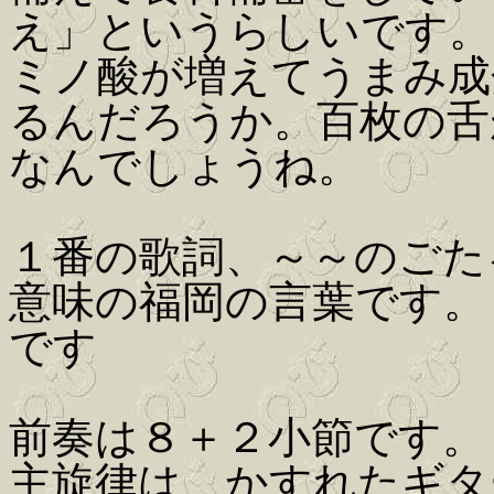
え」というらしいです。
ミノ酸が増えてうまみ成
るんだろうか。百枚の舌
なんでしょうね。
１番の歌詞、～～のごた
意味の福岡の言葉です。
です
前奏は８＋２小節です。
主旋律は、かすれたギター音（G