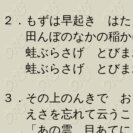
２．もずは早起き はた
田んぼのなかの稲か
蛙ぶらさげ とびま
蛙ぶらさげ とびま
３．その上のんきで お
えさを忘れて云うこ
「あの雲、目あてに