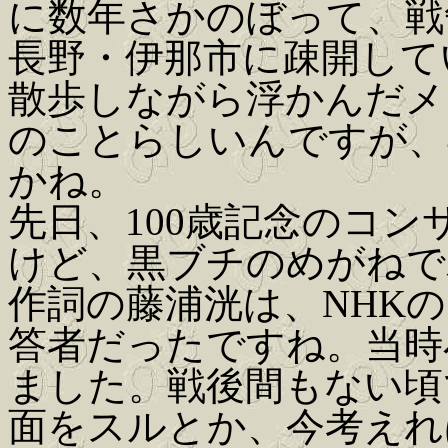
に数年さかのぼって、戦
長野・伊那市に疎開して
散歩しながら浮かんだメ
のことらしいんですが、
かね。
先日、100歳記念のコン
けど、黒ブチのめがねで
作詞の藤浦洸は、NHK
答者だったですね。当時
ました。戦後間もない頃
面をスルとか、今考えれ