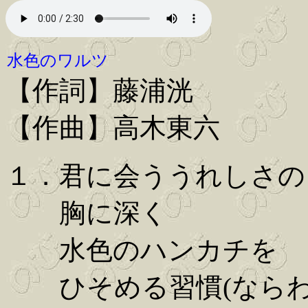
水色のワルツ
【作詞】藤浦洸
【作曲】高木東六
１．君に会ううれしさの
胸に深く
水色のハンカチを
ひそめる習慣(ならわ