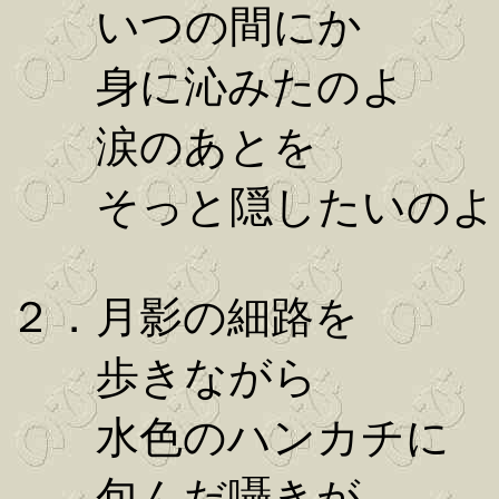
いつの間にか
身に沁みたのよ
涙のあとを
そっと隠したいのよ
２．月影の細路を
歩きながら
水色のハンカチに
包んだ囁きが